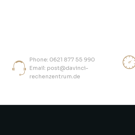
Phone: 0621 877 55 990
Email: post@davinci-
rechenzentrum.de