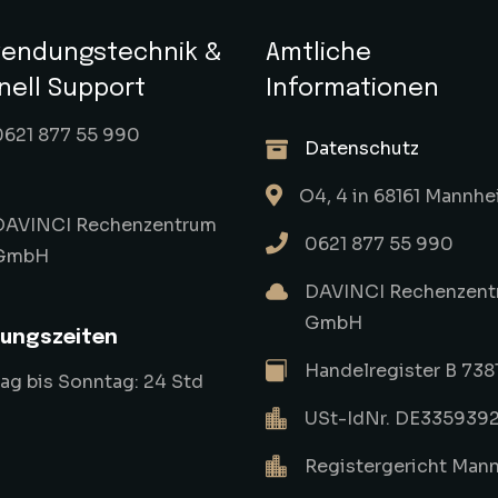
endungstechnik &
Amtliche
nell Support
Informationen
0621 877 55 990
Datenschutz
O4, 4 in 68161 Mannh
DAVINCI Rechenzentrum
0621 877 55 990
GmbH
DAVINCI Rechenzent
GmbH
ungszeiten
Handelregister B 738
g bis Sonntag: 24 Std
USt-IdNr. DE335939
Registergericht Man