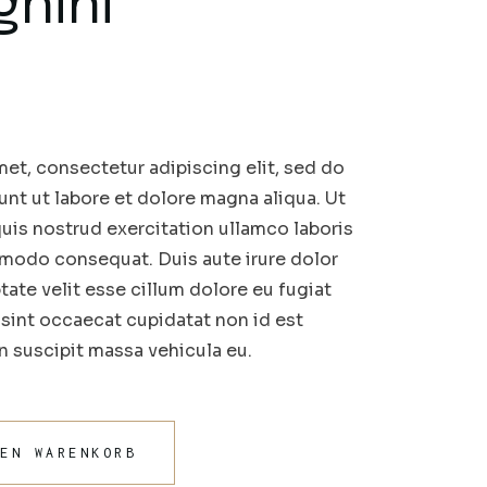
hini
et, consectetur adipiscing elit, sed do
nt ut labore et dolore magna aliqua. Ut
uis nostrud exercitation ullamco laboris
mmodo consequat. Duis aute irure dolor
tate velit esse cillum dolore eu fugiat
r sint occaecat cupidatat non id est
in suscipit massa vehicula eu.
DEN WARENKORB