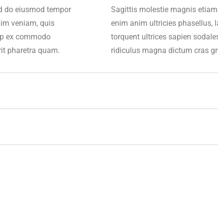
sed do eiusmod tempor
Sagittis molestie magnis etiam
nim veniam, quis
enim anim ultricies phasellus, 
quip ex commodo
torquent ultrices sapien sodal
rit pharetra quam.
ridiculus magna dictum cras gr