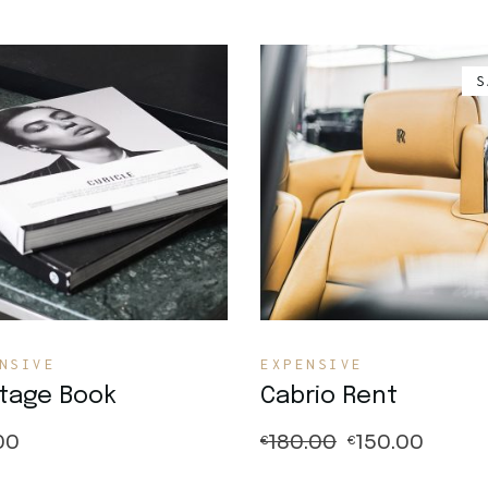
S
Quick View
Quick View
NSIVE
EXPENSIVE
ttage Book
Cabrio Rent
00
180.00
150.00
€
€