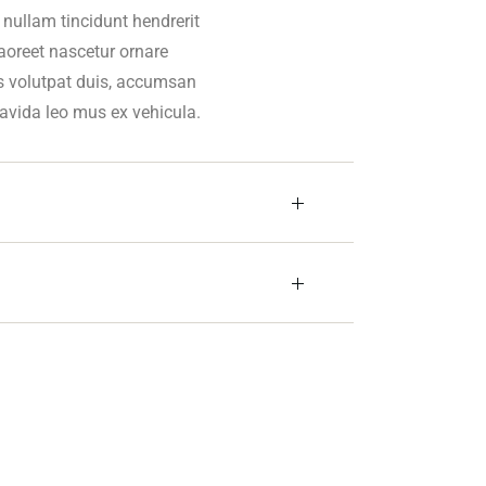
 nullam tincidunt hendrerit
laoreet nascetur ornare
es volutpat duis, accumsan
avida leo mus ex vehicula.