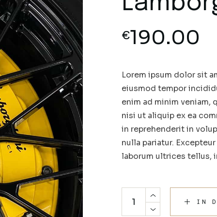
Lamborg
190.00
€
Lorem ipsum dolor sit am
eiusmod tempor incididu
enim ad minim veniam, q
nisi ut aliquip ex ea co
in reprehenderit in volup
nulla pariatur. Excepteu
laborum ultrices tellus, 
IN 