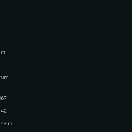
eim
rum
167
242
nheim