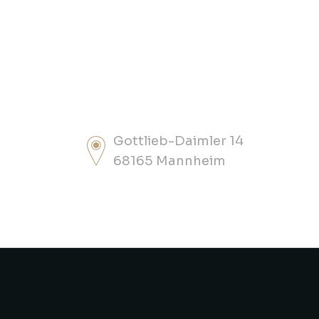
Gottlieb-Daimler 14
68165 Mannheim