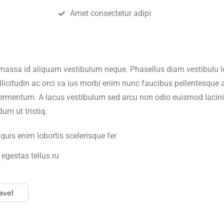
Amet consectetur adipi
r massa id aliquam vestibulum neque. Phasellus diam vestibulu 
ollicitudin ac orci va ius morbi enim nunc faucibus pellentesque a
in fermentum. A lacus vestibulum sed arcu non odio euismod laci
um ut tristiq.
quis enim lobortis scelerisque fer
 egestas tellus ru
avel