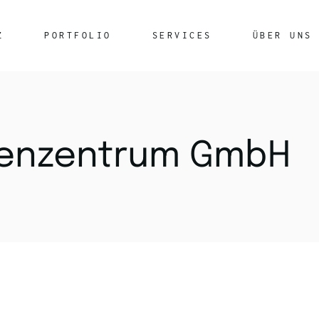
Z
PORTFOLIO
SERVICES
ÜBER UNS
Rechenzentrumsleistungen
Glasfasertechnik
Netzwerkkabel
henzentrum GmbH
Securepoint