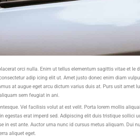
acerat orci nulla. Enim ut tellus elementum sagittis vitae et le
consectetur adip icing elit ut. Amet justo donec enim diam vulput
vamus at augue eget arcu dictum varius duis at. Purs usit amet 
aliquam sem feugiat in ani.
que. Vel facilisis volut at est velit. Porta lorem mollis aliquai
in egestas erat imperd sed. Adipiscing elit duis tristique sollici u
 in est ante. Auctor urna nunc id cursus metus aliquam. Dui nunc
rra aliquet eget.