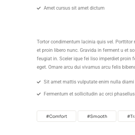
Amet cursus sit amet dictum
Tortor condimentum lacinia quis vel. Porttito
et proin libero nunc. Gravida in ferment u et s
feugiat in. Sceler ique fei liso imperdiet pro
eget. Ornare arcu dui vivamus arcu felis bibend
Sit amet mattis vulputate enim nulla diami 
Fermentum et sollicitudin ac orci phasellus
Comfort
Smooth
Tr