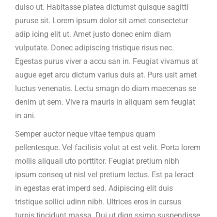
duiso ut. Habitasse platea dictumst quisque sagitti
puruse sit. Lorem ipsum dolor sit amet consectetur
adip icing elit ut. Amet justo donec enim diam
vulputate. Donec adipiscing tristique risus nec.
Egestas purus viver a accu san in. Feugiat vivamus at
augue eget arcu dictum varius duis at. Purs usit amet
luctus venenatis. Lectu smagn do diam maecenas se
denim ut sem. Vive ra mauris in aliquam sem feugiat
in ani.
Semper auctor neque vitae tempus quam
pellentesque. Vel facilisis volut at est velit. Porta lorem
mollis aliquail uto porttitor. Feugiat pretium nibh
ipsum conseq ut nisl vel pretium lectus. Est pa leract
in egestas erat imperd sed. Adipiscing elit duis
tristique sollici udinn nibh. Ultrices eros in cursus
turpis tincidunt massa. Dui ut dign ssimo suspendisse