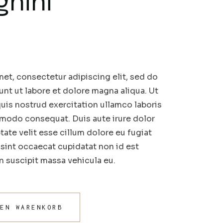
hini
et, consectetur adipiscing elit, sed do
nt ut labore et dolore magna aliqua. Ut
uis nostrud exercitation ullamco laboris
mmodo consequat. Duis aute irure dolor
tate velit esse cillum dolore eu fugiat
r sint occaecat cupidatat non id est
in suscipit massa vehicula eu.
DEN WARENKORB