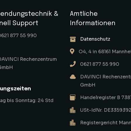
endungstechnik &
Amtliche
nell Support
Informationen
0621 877 55 990
Datenschutz
O4, 4 in 68161 Mannh
DAVINCI Rechenzentrum
0621 877 55 990
GmbH
DAVINCI Rechenzent
GmbH
ungszeiten
Handelregister B 738
g bis Sonntag: 24 Std
USt-IdNr. DE335939
Registergericht Man