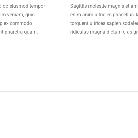
sed do eiusmod tempor
Sagittis molestie magnis etiam
nim veniam, quis
enim anim ultricies phasellus, 
quip ex commodo
torquent ultrices sapien sodal
rit pharetra quam.
ridiculus magna dictum cras gr