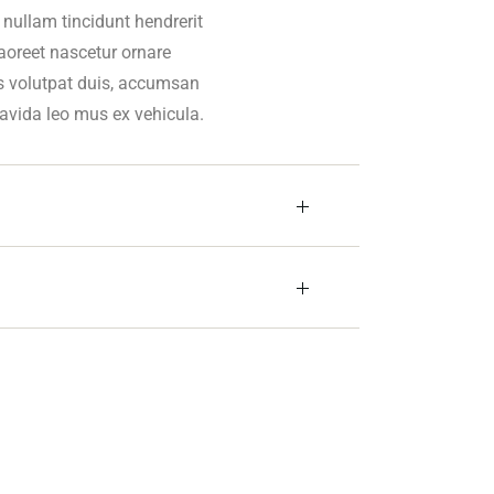
 nullam tincidunt hendrerit
laoreet nascetur ornare
es volutpat duis, accumsan
avida leo mus ex vehicula.