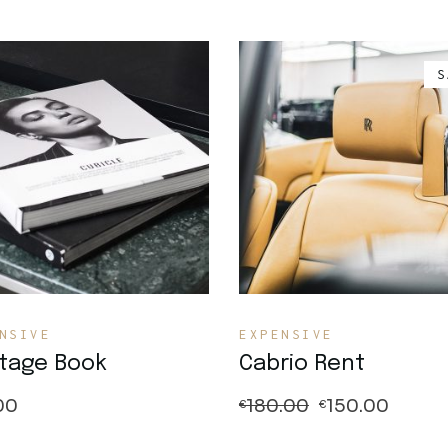
S
Quick View
Quick View
NSIVE
EXPENSIVE
ttage Book
Cabrio Rent
00
180.00
150.00
€
€