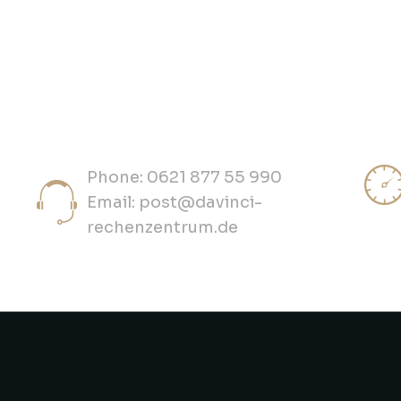
Phone: 0621 877 55 990
Email: post@davinci-
rechenzentrum.de