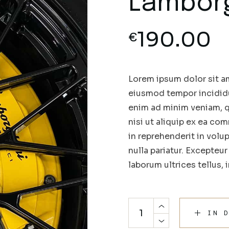
Lamborg
190.00
€
Lorem ipsum dolor sit am
eiusmod tempor incididu
enim ad minim veniam, q
nisi ut aliquip ex ea co
in reprehenderit in volup
nulla pariatur. Excepteu
laborum ultrices tellus, 
IN 