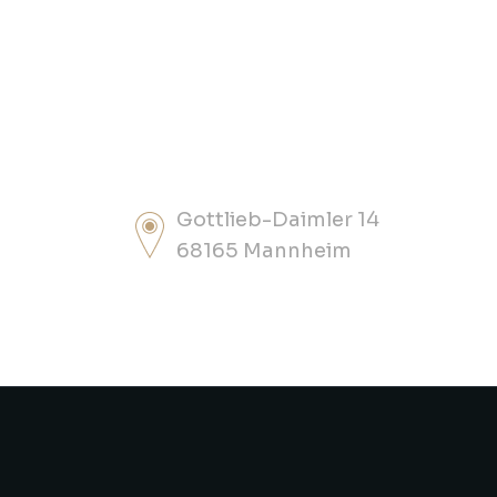
Gottlieb-Daimler 14
68165 Mannheim