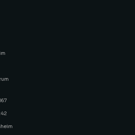
eim
rum
167
242
nheim