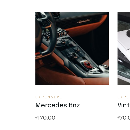
Quick View
EXPENSIVE
EXPE
Mercedes Bnz
Vin
170.00
70.
€
€