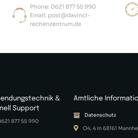
Phone: 0621 877 55 990
Email: post@davinci-
rechenzentrum.de
endungstechnik &
Amtliche Informati
nell Support
Datenschutz
0621 877 55 990
O4, 4 in 68161 Mannh