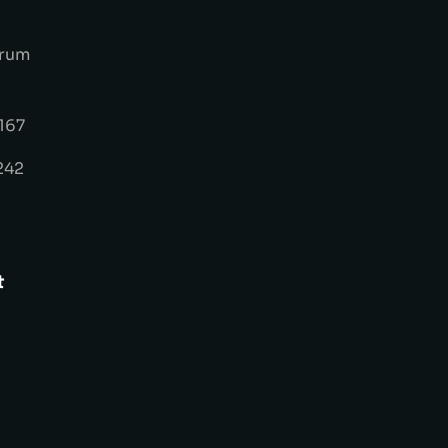
trum
167
242
t