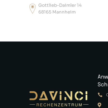
Gottlieb-Daimler 14
68165 Mannheim
Anw
Sch