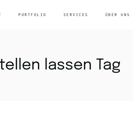
Z
PORTFOLIO
SERVICES
ÜBER UNS
Rechenzentrumsleistungen
Glasfasertechnik
Netzwerkkabel
tellen lassen Tag
Securepoint