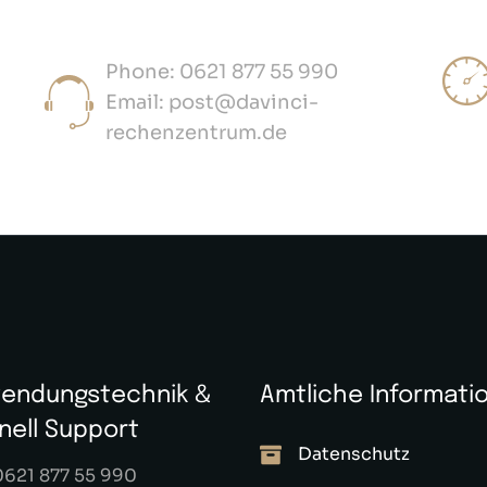
Phone: 0621 877 55 990
Email: post@davinci-
rechenzentrum.de
endungstechnik &
Amtliche Informati
nell Support
Datenschutz
0621 877 55 990