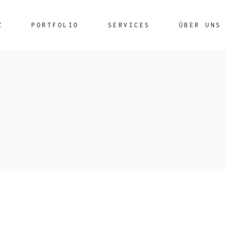
Z
PORTFOLIO
SERVICES
ÜBER UNS
Rechenzentrumsleistungen
Glasfasertechnik
Netzwerkkabel
Securepoint