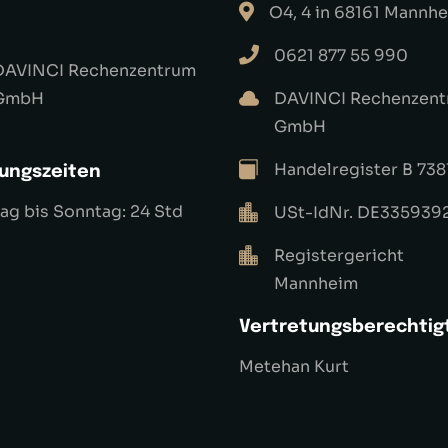
O4, 4 in 68161 Mannh
0621 877 55 990
DAVINCI Rechenzentrum
GmbH
DAVINCI Rechenzen
GmbH
Handelregister B 738
ungszeiten
g bis Sonntag: 24 Std
USt-IdNr. DE335939
Registergericht
Mannheim
Vertretungsberechtig
Metehan Kurt