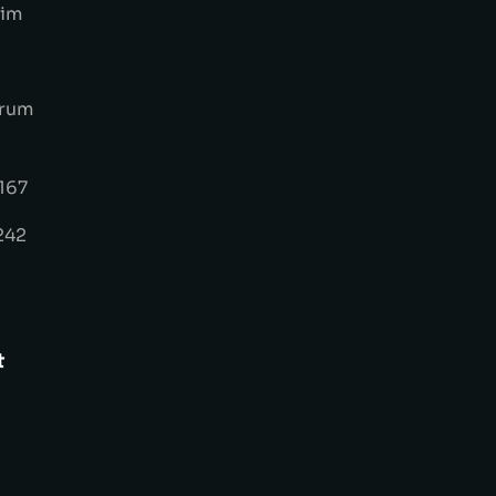
eim
trum
167
242
t