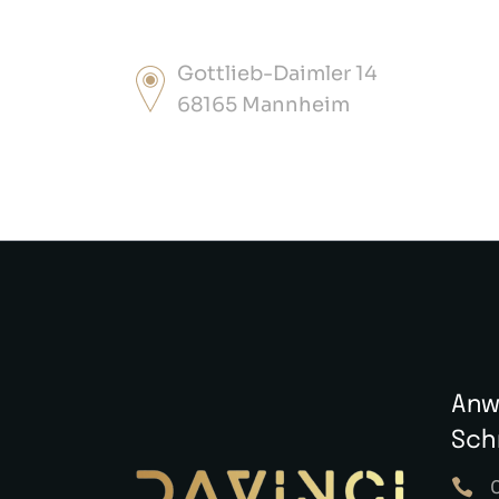
Gottlieb-Daimler 14
68165 Mannheim
Anw
Sch