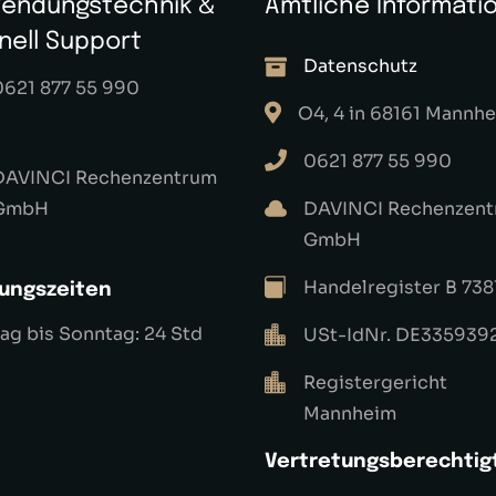
endungstechnik &
Amtliche Informati
nell Support
Datenschutz
0621 877 55 990
O4, 4 in 68161 Mannh
0621 877 55 990
DAVINCI Rechenzentrum
GmbH
DAVINCI Rechenzen
GmbH
Handelregister B 738
ungszeiten
g bis Sonntag: 24 Std
USt-IdNr. DE335939
Registergericht
Mannheim
Vertretungsberechtig