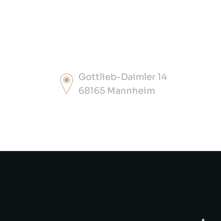
Gottlieb-Daimler 14
68165 Mannheim